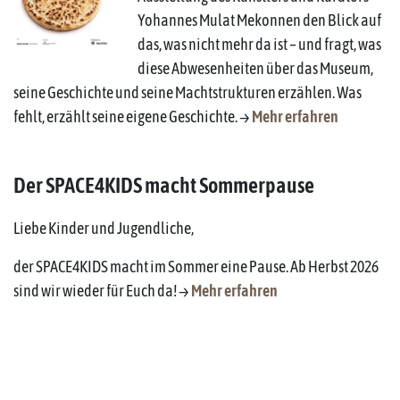
Yohannes Mulat Mekonnen den Blick auf
das, was nicht mehr da ist – und fragt, was
diese Abwesenheiten über das Museum,
seine Geschichte und seine Machtstrukturen erzählen. Was
fehlt, erzählt seine eigene Geschichte. →
Mehr erfahren
Der SPACE4KIDS macht Sommerpause
Liebe Kinder und Jugendliche,
der SPACE4KIDS macht im Sommer eine Pause. Ab Herbst 2026
sind wir wieder für Euch da! →
Mehr erfahren