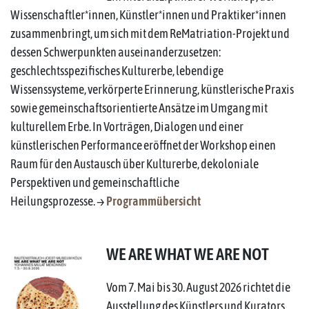
Wissenschaftler*innen,
Künstler*innen und Praktiker*innen
zusammenbringt, um sich mit dem ReMatriation-Projekt und
dessen Schwerpunkten auseinanderzusetzen:
geschlechtsspezifisches Kulturerbe, lebendige
Wissenssysteme, verkörperte Erinnerung, künstlerische Praxis
sowie gemeinschaftsorientierte Ansätze im Umgang mit
kulturellem Erbe. In Vorträgen, Dialogen und einer
künstlerischen Performance eröffnet der Workshop einen
Raum für den Austausch über Kulturerbe, dekoloniale
Perspektiven und gemeinschaftliche
Heilungsprozesse. →
Programmübersicht
WE ARE WHAT WE ARE NOT
Vom 7. Mai bis 30. August 2026 richtet die
Ausstellung des Künstlers und Kurators