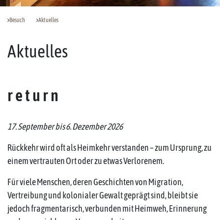
Besuch
Aktuelles
Aktuelles
r e t u r n
17. September bis 6. Dezember 2026
Rückkehr wird oft als Heimkehr verstanden – zum Ursprung, zu
einem vertrauten Ort oder zu etwas Verlorenem.
Für viele Menschen, deren Geschichten von Migration,
Vertreibung und kolonialer Gewalt geprägt sind, bleibt sie
jedoch fragmentarisch, verbunden mit Heimweh, Erinnerung