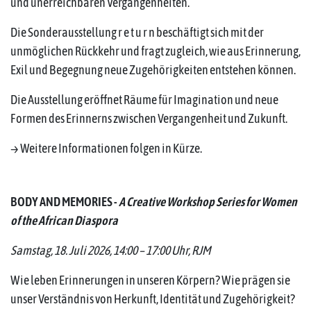
und unerreichbaren Vergangenheiten.
Die Sonderausstellung r e t u r n beschäftigt sich mit der
unmöglichen Rückkehr und fragt zugleich, wie aus Erinnerung,
Exil und Begegnung neue Zugehörigkeiten entstehen können.
Die Ausstellung eröffnet Räume für Imagination und neue
Formen des Erinnerns zwischen Vergangenheit und Zukunft.
→ Weitere Informationen folgen in Kürze.
BODY AND MEMORIES -
A Creative Workshop Series for Women
of the African Diaspora
Samstag, 18. Juli 2026, 14:00 – 17:00 Uhr, RJM
Wie leben Erinnerungen in unseren Körpern? Wie prägen sie
unser Verständnis von Herkunft, Identität und Zugehörigkeit?