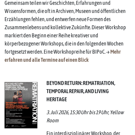
Gemeinsam teilen wir Geschichten, Erfahrungen und
Wissensformen, die oft in Archiven, Museen und öffentlichen
Erzählungen fehlen, und entwerfen neue Formen des
Zusammenlebens und kollektive Zukünfte. Dieser Workshop
markiert den Beginn einer Reihe kreativer und
körperbezogener Workshops, die in den folgenden Wochen
fortgesetzt werden. Eine Workshopreihe für BIPoC. →
Mehr
erfahren und alle Termine auf einen Blick
BEYOND RETURN: REMATRIATION,
TEMPORAL REPAIR, AND LIVING
HERITAGE
3. Juli 2026, 15:30 Uhr bis 19 Uhr, Yellow
Room
Ein interdisziplinärer Workshop, der