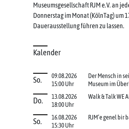
Museumsgesellschaft RJM e.V. an jed
Donnerstag im Monat (KölnTag) um 17
Dauerausstellung führen zu lassen.
Kalender
09.08.2026
Der Mensch in se
So.
15:00 Uhr
Museum im Über
13.08.2026
Walk & Talk WE 
Do.
18:00 Uhr
16.08.2026
RJM’e genel bir b
So.
15:30 Uhr