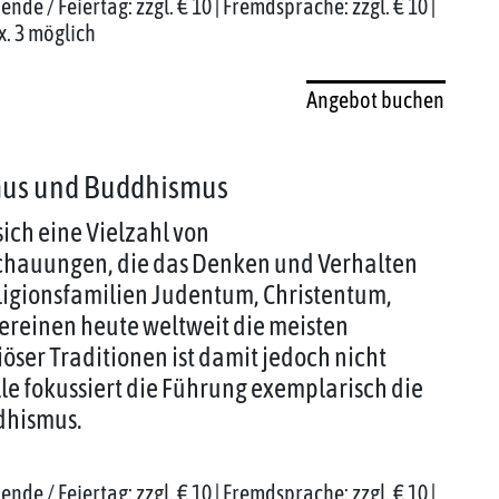
nde / Feiertag: zzgl. € 10 | Fremdsprache: zzgl. € 10 |
x. 3 möglich
Angebot buchen
smus und Buddhismus
ich eine Vielzahl von
chauungen, die das Denken und Verhalten
igionsfamilien Judentum, Christentum,
reinen heute weltweit die meisten
öser Traditionen ist damit jedoch nicht
le fokussiert die Führung exemplarisch die
dhismus.
nde / Feiertag: zzgl. € 10 | Fremdsprache: zzgl. € 10 |