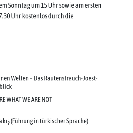
em Sonntag um 15 Uhr sowie am ersten
.30 Uhr kostenlos durch die
inen Welten – Das Rautenstrauch-Joest-
blick
ARE WHAT WE ARE NOT
akış (Führung in türkischer Sprache)