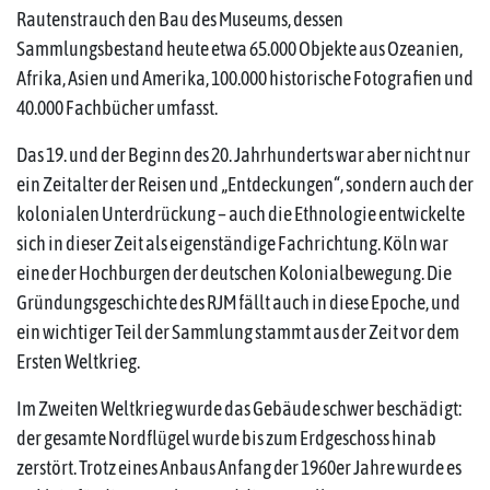
Rautenstrauch den Bau des Museums, dessen
Sammlungsbestand heute etwa 65.000 Objekte aus Ozeanien,
Afrika, Asien und Amerika, 100.000 historische Fotografien und
40.000 Fachbücher umfasst.
Das 19. und der Beginn des 20. Jahrhunderts war aber nicht nur
ein Zeitalter der Reisen und „Entdeckungen“, sondern auch der
kolonialen Unterdrückung – auch die Ethnologie entwickelte
sich in dieser Zeit als eigenständige Fachrichtung. Köln war
eine der Hochburgen der deutschen Kolonialbewegung. Die
Gründungsgeschichte des RJM fällt auch in diese Epoche, und
ein wichtiger Teil der Sammlung stammt aus der Zeit vor dem
Ersten Weltkrieg.
Im Zweiten Weltkrieg wurde das Gebäude schwer beschädigt:
der gesamte Nordflügel wurde bis zum Erdgeschoss hinab
zerstört. Trotz eines Anbaus Anfang der 1960er Jahre wurde es