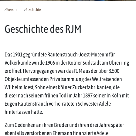
Museum
Geschichte
Geschichte des RJM
Das 1901 gegründete Rautenstrauch-Joest-Museum für
Völkerkunde wurde 1906 in der Kölner Südstadt am Ubierring
eröffnet. Hervorgegangen war das RJM aus der über 3.500
Objekte umfassenden Privatsammlung des Weltreisenden
Wilhelm Joest, Sohn eines Kölner Zuckerfabrikanten, die
dieser nach seinem frühen Tod im Jahr 1897 seiner in Köln mit
Eugen Rautenstrauch verheirateten Schwester Adele
hinterlassen hatte.
Zum Gedenken an ihren Bruder und ihren drei Jahre später
ebenfalls verstorbenen Ehemann finanzierte Adele