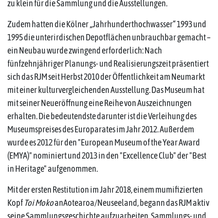
zu klein für die Sammlung und die Ausstellungen.
Zudem hatten die Kölner „Jahrhunderthochwasser“ 1993 und
1995 die unterirdischen Depotflächen unbrauchbar gemacht –
ein Neubau wurde zwingend erforderlich: Nach
fünfzehnjähriger Planungs- und Realisierungszeit präsentiert
sich das RJM seit Herbst 2010 der Öffentlichkeit am Neumarkt
mit einer kulturvergleichenden Ausstellung. Das Museum hat
mit seiner Neueröffnung eine Reihe von Auszeichnungen
erhalten. Die bedeutendste darunter ist die Verleihung des
Museumspreises des Europarates im Jahr 2012. Außerdem
wurde es 2012 für den "European Museum of the Year Award
(EMYA)" nominiert und 2013 in den "Excellence Club" der "Best
in Heritage" aufgenommen.
Mit der ersten Restitution im Jahr 2018, einem mumifizierten
Kopf
Toi Moko
anAotearoa/Neuseeland, begann das RJM aktiv
seine Sammlungsgeschichte aufzuarbeiten. Sammlungs- und