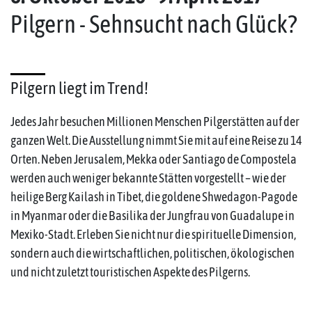
Pilgern - Sehnsucht nach Glück?
Pilgern liegt im Trend!
Jedes Jahr besuchen Millionen Menschen Pilgerstätten auf der
ganzen Welt. Die Ausstellung nimmt Sie mit auf eine Reise zu 14
Orten. Neben Jerusalem, Mekka oder Santiago de Compostela
werden auch weniger bekannte Stätten vorgestellt – wie der
heilige Berg Kailash in Tibet, die goldene Shwedagon-Pagode
in Myanmar oder die Basilika der Jungfrau von Guadalupe in
Mexiko-Stadt. Erleben Sie nicht nur die spirituelle Dimension,
sondern auch die wirtschaftlichen, politischen, ökologischen
und nicht zuletzt touristischen Aspekte des Pilgerns.