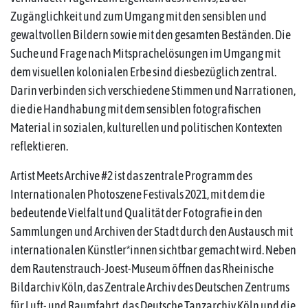
Zugänglichkeit und zum Umgang mit den sensiblen und
gewaltvollen Bildern sowie mit den gesamten Beständen. Die
Suche und Frage nach Mitsprachelösungen im Umgang mit
dem visuellen kolonialen Erbe sind diesbezüglich zentral.
Darin verbinden sich verschiedene Stimmen und Narrationen,
die die Handhabung mit dem sensiblen fotografischen
Material in sozialen, kulturellen und politischen Kontexten
reflektieren.
Artist Meets Archive #2 ist das zentrale Programm des
Internationalen Photoszene Festivals 2021, mit dem die
bedeutende Vielfalt und Qualität der Fotografie in den
Sammlungen und Archiven der Stadt durch den Austausch mit
internationalen Künstler*innen sichtbar gemacht wird. Neben
dem Rautenstrauch-Joest-Museum öffnen das Rheinische
Bildarchiv Köln, das Zentrale Archiv des Deutschen Zentrums
für Luft- und Raumfahrt, das Deutsche Tanzarchiv Köln und die