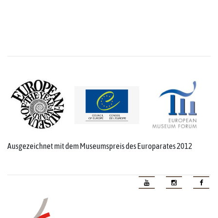
Ausgezeichnet mit dem Museumspreis des Europarates 2012