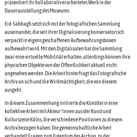
präsentiert ihr kollaborativ erarbeitetes Werk in der
Dauerausstellung des Museums.
Eid-Sabbagh setzt sich mit der fotografischen Sammlung
auseinander, die seit ihrer Digitalisierung konservatorisch
verpackt in eigens geschaffenen Aufbewahrungsboxen
aufbewahrt wird. Mit den Digitalisaten hat die Sammlung
zwar eine virtuelle Mobilität erhalten, allerdings können ihre
physischen Objekte von der Öffentlichkeit aktuell nicht
angesehen werden. Die Arbeit hinterfragt das Fotografische
Archiv an sich und die Wirkmächtigkeit, die von diesem
ausgeht.
In diesem Zusammenhang initiierte die Künstlerin eine
kollektive Arbeit mit Akteur*innen aus der Kunst und
Kulturszene Kölns, die verschiedene Positionen zu diesem
Archiv bezogen haben. Die gemeinschaftliche Arbeit
verhandelt Fragen zum Eigentum des Archivs, zu der