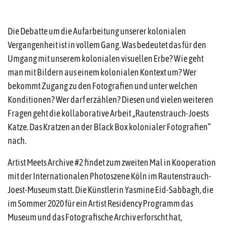
Die Debatte um die Aufarbeitung unserer kolonialen
Vergangenheit ist in vollem Gang. Was bedeutet das für den
Umgang mit unserem kolonialen visuellen Erbe? Wie geht
man mit Bildern aus einem kolonialen Kontext um? Wer
bekommt Zugang zu den Fotografien und unter welchen
Konditionen? Wer darf erzählen? Diesen und vielen weiteren
Fragen geht die kollaborative Arbeit „Rautenstrauch-Joests
Katze. Das Kratzen an der Black Box kolonialer Fotografien“
nach.
Artist Meets Archive #2 findet zum zweiten Mal in Kooperation
mit der Internationalen Photoszene Köln im Rautenstrauch-
Joest-Museum statt. Die Künstlerin Yasmine Eid-Sabbagh, die
im Sommer 2020 für ein Artist Residency Programm das
Museum und das Fotografische Archiv erforscht hat,