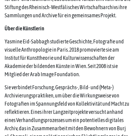
Stiftung des Rheinisch-Westfälisches Wirtschaftsarchivs ihre
Sammlungen und Archive für ein gemeinsames Projekt.
Über die Künstlerin
Yasmine Eid-Sabbagh studierte Geschichte, Fotografie und
visuelle Anthropologie in Paris. 2018 promovierte sie am
Institut für Kunsttheorie und Kulturwissenschaften der
Akademie der bildenden Künste in Wien. Seit 2008 ist sie
Mitglied der Arab Image Foundation.
Sie verbindet Forschung, Gesprächs-, Bild- und (Meta-)
Archivierungspraktiken, um über die Wirkungsweise von
Fotografien im Spannungsfeld von Kollektivität und Macht zu
reflektieren. Eines ihrer Langzeitprojekte versucht anhand
eines Verhandlungsprozesses um ein potentielles digitales
Archiv, das in Zusammenarbeit mit den Bewohnern von Burj