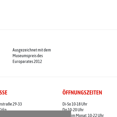
Ausgezeichnet mit dem
Museumspreis des
Europarates 2012
SSE
ÖFFNUNGSZEITEN
nstraße 29-33
Di-So 10-18 Uhr
Köln
Do 10-20 Uhr
 0221 / 221 - 313 56
1. Do im Monat: 10-22 Uhr