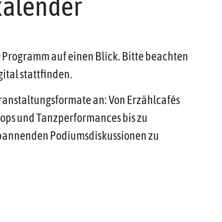
kalender
r Programm auf einen Blick. Bitte beachten
ital stattfinden.
eranstaltungsformate an: Von Erzählcafés
hops und Tanzperformances bis zu
spannenden Podiumsdiskussionen zu