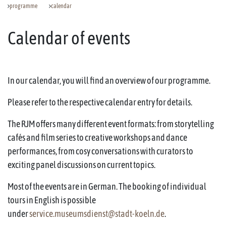
programme
calendar
Calendar of events
In our calendar, you will find an overview of our programme.
Please refer to the respective calendar entry for details.
The RJM offers many different event formats: from storytelling
cafés and film series to creative workshops and dance
performances, from cosy conversations with curators to
exciting panel discussions on current topics.
Most of the events are in German. The booking of individual
tours in English is possible
under
service.museumsdienst@stadt-koeln.de
.